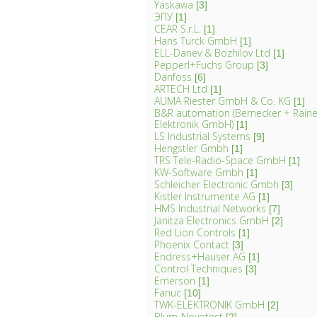
Yaskawa
[3]
ЭПУ
[1]
CEAR S.r.L.
[1]
Hans Turck GmbH
[1]
ELL-Danev & Bozhilov Ltd
[1]
Pepperl+Fuchs Group
[3]
Danfoss
[6]
ARTECH Ltd
[1]
AUMA Riester GmbH & Co. KG
[1]
B&R automation (Bernecker + Rainer
Elektronik GmbH)
[1]
LS Industrial Systems
[9]
Hengstler Gmbh
[1]
TRS Tele-Radio-Space GmbH
[1]
KW-Software Gmbh
[1]
Schleicher Electronic Gmbh
[3]
Kistler Instrumente AG
[1]
HMS Industrial Networks
[7]
Janitza Electronics GmbH
[2]
Red Lion Controls
[1]
Phoenix Contact
[3]
Endress+Hauser AG
[1]
Control Techniques
[3]
Emerson
[1]
Fanuc
[10]
TWK-ELEKTRONIK GmbH
[2]
Blum-Novotest