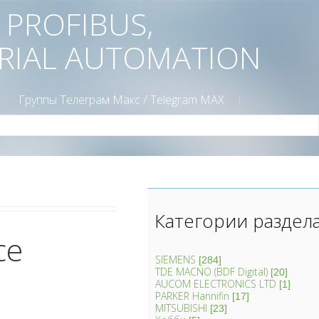
D PROFIBUS,
TRIAL AUTOMATION
Группы Телеграм Mакс / Telegram MAX
Категории раздел
ce
SIEMENS
[284]
TDE MACNO (BDF Digital)
[20]
AUCOM ELECTRONICS LTD
[1]
PARKER Hannifin
[17]
MITSUBISHI
[23]