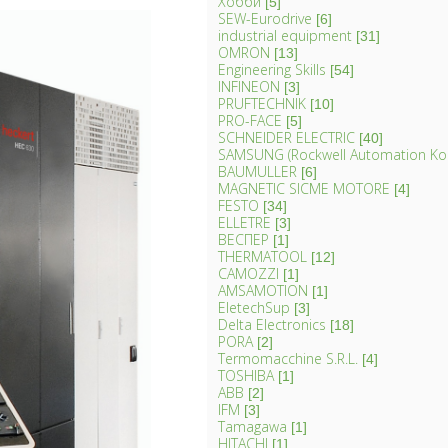
Хобби
[5]
SEW-Eurodrive
[6]
industrial equipment
[31]
OMRON
[13]
Engineering Skills
[54]
INFINEON
[3]
PRUFTECHNIK
[10]
PRO-FACE
[5]
SCHNEIDER ELECTRIC
[40]
SAMSUNG (Rockwell Automation Ko
BAUMULLER
[6]
MAGNETIC SICME MOTORE
[4]
FESTO
[34]
ELLETRE
[3]
ВЕСПЕР
[1]
THERMATOOL
[12]
CAMOZZI
[1]
AMSAMOTION
[1]
EletechSup
[3]
Delta Electronics
[18]
PORA
[2]
Termomacchine S.R.L.
[4]
TOSHIBA
[1]
ABB
[2]
IFM
[3]
Tamagawa
[1]
HITACHI
[1]