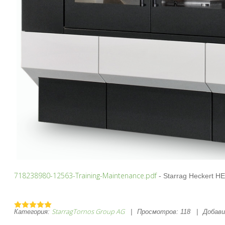
718238980-12563-Training-Maintenance.pdf
- Starrag Heckert H
StarragTornos Group AG
Категория:
|
Просмотров:
118
|
Добави