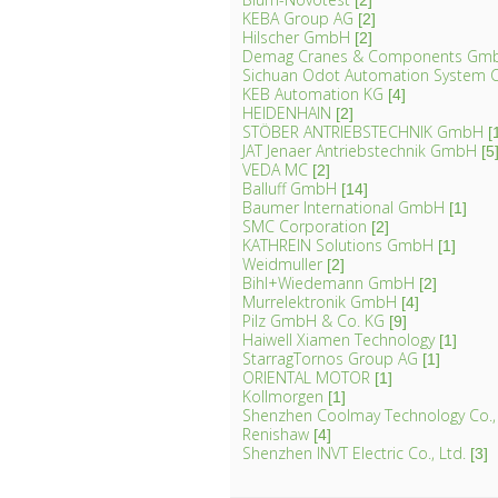
[2]
KEBA Group AG
[2]
Hilscher GmbH
[2]
Demag Cranes & Components Gm
Sichuan Odot Automation System C
KEB Automation KG
[4]
HEIDENHAIN
[2]
STÖBER ANTRIEBSTECHNIK GmbH
[
JAT Jenaer Antriebstechnik GmbH
[5
VEDA MC
[2]
Balluff GmbH
[14]
Baumer International GmbH
[1]
SMC Corporation
[2]
KATHREIN Solutions GmbH
[1]
Weidmuller
[2]
Bihl+Wiedemann GmbH
[2]
Murrelektronik GmbH
[4]
Pilz GmbH & Co. KG
[9]
Haiwell Xiamen Technology
[1]
StarragTornos Group AG
[1]
ORIENTAL MOTOR
[1]
Kollmorgen
[1]
Shenzhen Coolmay Technology Co.,
Renishaw
[4]
Shenzhen INVT Electric Co., Ltd.
[3]