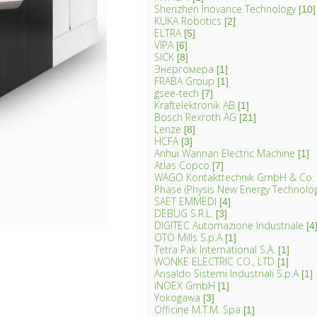
Shenzhen Inovance Technology
[10]
KUKA Robotics
[2]
ELTRA
[5]
VIPA
[6]
SICK
[8]
Энергомера
[1]
FRABA Group
[1]
gsee-tech
[7]
Kraftelektronik AB
[1]
Bosch Rexroth AG
[21]
Lenze
[8]
HCFA
[3]
Anhui Wannan Electric Machine
[1]
Atlas Copco
[7]
WAGO Kontakttechnik GmbH & Co.
Phase (Physis New Energy Technology 
SAET EMMEDI
[4]
DEBUG S.R.L.
[3]
DIGITEC Automazione Industriale
[4
OTO Mills S.p.A
[1]
Tetra Pak International S.A.
[1]
WONKE ELECTRIC CO., LTD
[1]
Ansaldo Sistemi Industriali S.p.A
[1]
iNOEX GmbH
[1]
Yokogawa
[3]
Officine M.T.M. Spa
[1]