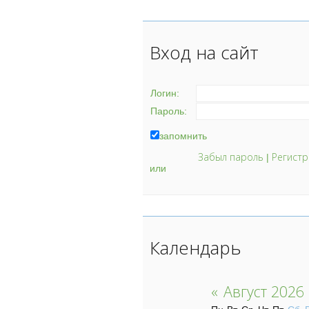
Вход на сайт
Логин:
Пароль:
запомнить
Забыл пароль
Регистр
|
или
Календарь
«
Август 2026