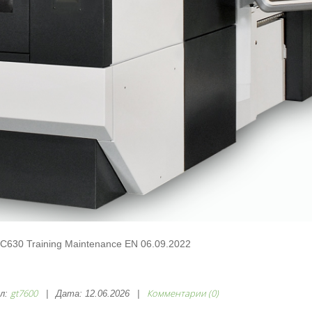
EC630 Training Maintenance EN 06.09.2022
gt7600
Комментарии (0)
л:
|
Дата:
12.06.2026
|